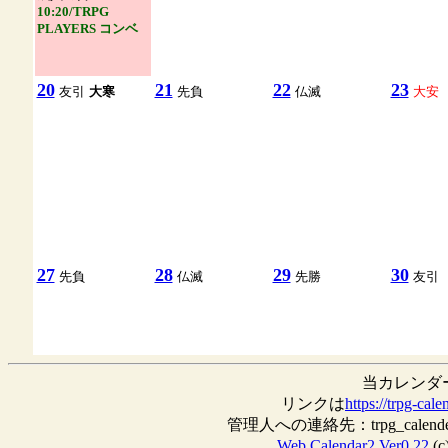
10:20/
TRPG
PLAYERS コンベ
20
21
22
23
友引
大寒
先負
仏滅
大安
27
28
29
30
先負
仏滅
先勝
友引
当カレンダ
リンクは
https://trpg-cale
管理人への連絡先：trpg_calende
Web Calendar2 Ver0.22
(