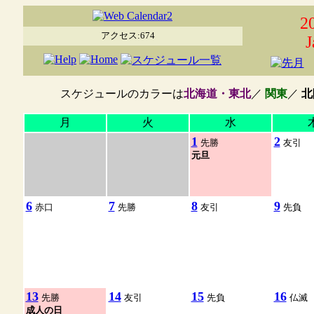
2
アクセス:674
J
スケジュールのカラーは
北海道・東北
／
関東
／
北
月
火
水
1
2
先勝
友引
元旦
6
7
8
9
赤口
先勝
友引
先負
13
14
15
16
先勝
友引
先負
仏滅
成人の日